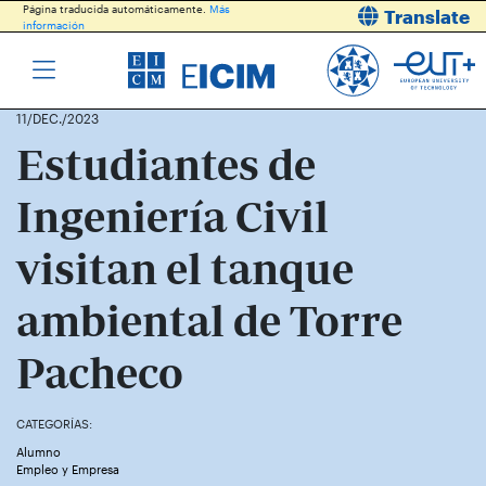
Página traducida automáticamente.
Más
Translate
información
11/DEC./2023
Estudiantes de
Ingeniería Civil
visitan el tanque
ambiental de Torre
Pacheco
CATEGORÍAS:
Alumno
Los estudiantes de Ingeniería Civil visitan el tanque ambiental de
Empleo y Empresa