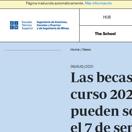
Página traducida automáticamente.
Más información
HUB
The School
Home
/
News
06/AUG./2021
Las becas
curso 202
pueden so
el 7 de s