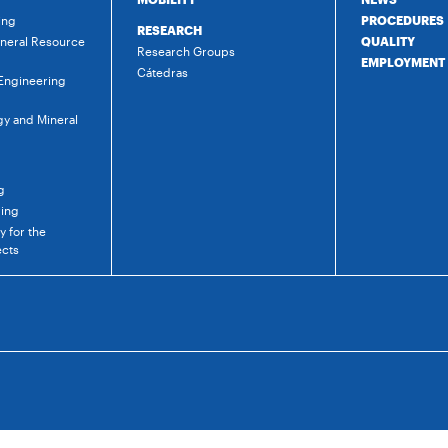
ing
PROCEDURES
RESEARCH
ineral Resource
QUALITY
Research Groups
EMPLOYMENT
Cátedras
 Engineering
gy and Mineral
g
ring
 for the
ects