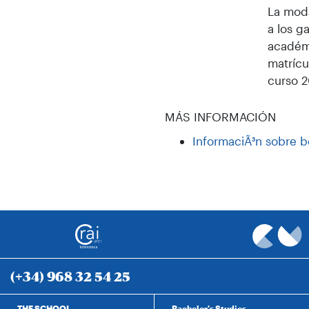
La moda
a los g
académi
matrícu
curso 2
MÁS INFORMACIÓN
InformaciÃ³n sobre b
(+34) 968 32 54 25
THE SCHOOL
Bachelor's Studies