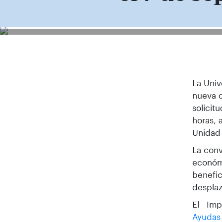
La Univ
nueva c
solicit
horas, 
Unidad
La conv
económi
benefic
desplaz
El Imp
Ayudas 