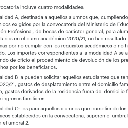
ocatoria incluye cuatro modalidades:
lidad A, destinada a aquellos alumnos que, cumpliendo 
cos exigidos por la convocatoria del Ministerio de Edu
ón Profesional, de becas de carácter general, para alu
itarios en el curso académico 2020/21, no han resultado 
mas por no cumplir con los requisitos académicos o no h
ado. Los importes correspondientes a la modalidad A se 
ndo de oficio el procedimiento de devolución de los pr
chos por los beneficiarios.
lidad B la pueden solicitar aquellos estudiantes que te
020/21, gastos de desplazamiento entre el domicilio fami
, gastos derivados de la residencia fuera del domicilio f
e ingresos familiares.
lidad C: es para aquellos alumnos que cumpliendo los 
cos establecidos en la convocatoria, superen el umbral 
 el umbral 2.