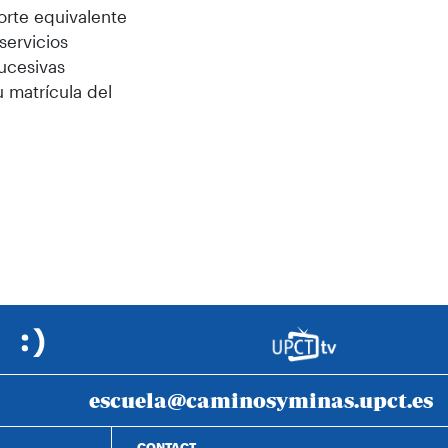
orte equivalente
servicios
ucesivas
 matrícula del
escuela@caminosyminas.upct.es
CONTACT