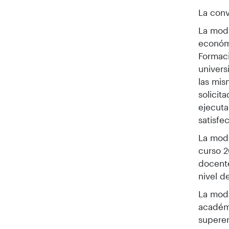
La conv
La moda
económi
Formaci
univers
las mis
solicit
ejecuta
satisfe
La moda
curso 2
docente
nivel d
La moda
académi
superen