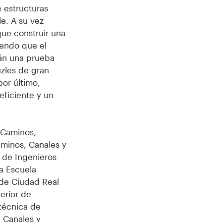
e estructuras
e. A su vez
que construir una
iendo que el
rán una prueba
zles de gran
or último,
eficiente y un
 Caminos,
aminos, Canales y
 de Ingenieros
a Escuela
 de Ciudad Real
erior de
itécnica de
, Canales y