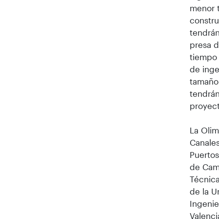
menor t
constru
tendrán
presa d
tiempo 
de inge
tamaño 
tendrán
proyect
La Olim
Canales
Puertos
de Cami
Técnica
de la U
Ingenie
Valenci