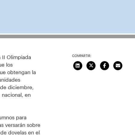
COMPARTIR:
 II Olimpiada
ue los
que obtengan la
unidades
3 de diciembre,
e nacional, en
lumnos para
as versarán sobre
 de dovelas en el