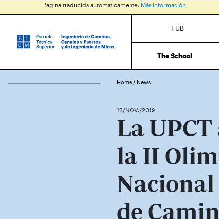
Página traducida automáticamente.
Más información
HUB
The School
Home
/
News
12/NOV./2019
La UPCT 
la II Oli
Nacional 
de Camin