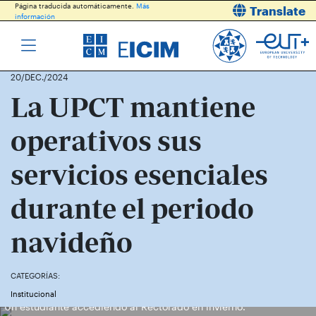
Página traducida automáticamente.
Más
Translate
información
20/DEC./2024
La UPCT mantiene
operativos sus
servicios esenciales
durante el periodo
navideño
CATEGORÍAS:
Institucional
Un estudiante accediendo al Rectorado en invierno.