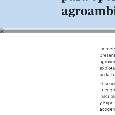
agroambi
La rect
presen
agroamb
explot
en la L
El cons
Luengo,
inscrib
y Exper
acogerá