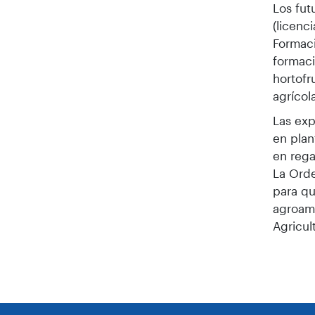
Los fut
(licenc
Formaci
formaci
hortofr
agrícol
Las exp
en plan
en rega
La Orde
para qu
agroamb
Agricul