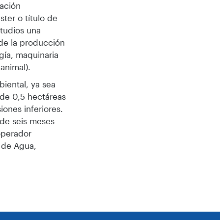
lación
ster o título de
studios una
de la producción
ogía, maquinaria
animal).
iental, ya sea
 de 0,5 hectáreas
ones inferiores.
 de seis meses
operador
a de Agua,