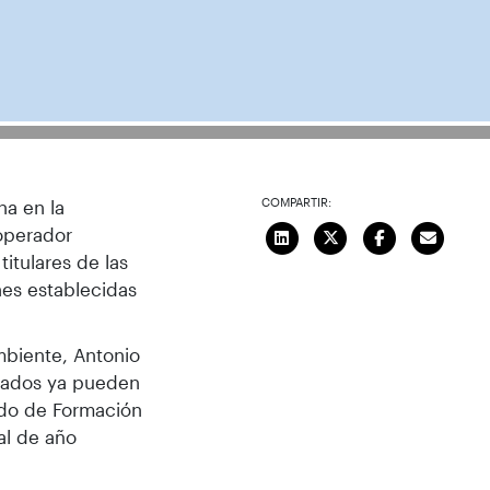
COMPARTIR:
na en la
operador
itulares de las
es establecidas
mbiente, Antonio
esados ya pueden
rado de Formación
al de año