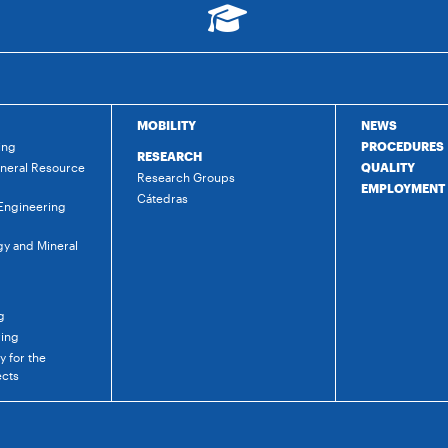
MOBILITY
NEWS
ing
PROCEDURES
RESEARCH
ineral Resource
QUALITY
Research Groups
EMPLOYMENT
Cátedras
 Engineering
gy and Mineral
g
ring
 for the
ects