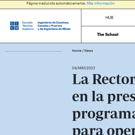
Página traducida automáticamente.
Más información
HUB
The School
Home
/
News
04/MAY/2022
La Rector
en la pre
programa
para ope