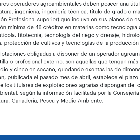
uros operadores agroambientales deben poseer una titu
iatura, ingeniería, ingeniería técnica, título de grado o ma
ón Profesional superior) que incluya en sus planes de e
ón mínima de 48 créditos en materias como tecnología 
utícola, fitotecnia, tecnología del riego y drenaje, hidrol
a, protección de cultivos y tecnologías de la producción 
lotaciones obligadas a disponer de un operador agroamb
tilla o profesional externo, son aquellas que tengan más
dío y cinco en secano, quedando exentas las de dimensi
n, publicada el pasado mes de abril, establece el plazo
e los titulares de explotaciones agrarias dispongan del 
iental, según la información facilitada por la Consejerí
tura, Ganadería, Pesca y Medio Ambiente.