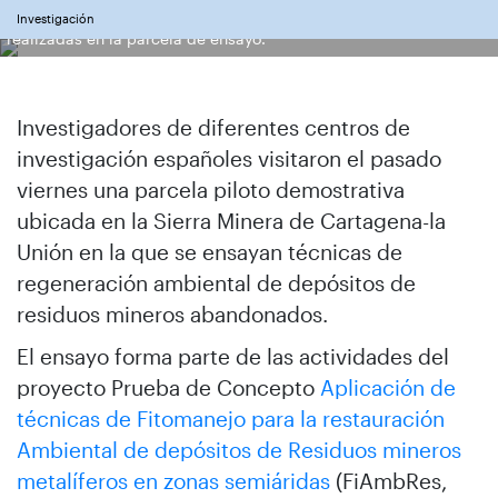
Composición con foto de los investigadores y de las plantaciones
Investigación
realizadas en la parcela de ensayo.
Investigadores de diferentes centros de
investigación españoles visitaron el pasado
viernes una parcela piloto demostrativa
ubicada en la Sierra Minera de Cartagena-la
Unión en la que se ensayan técnicas de
regeneración ambiental de depósitos de
residuos mineros abandonados.
El ensayo forma parte de las actividades del
proyecto Prueba de Concepto
Aplicación de
técnicas de Fitomanejo para la restauración
Ambiental de depósitos de Residuos mineros
metalíferos en zonas semiáridas
(FiAmbRes,