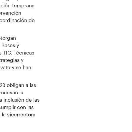
ección temprana
tervención
Coordinación de
otorgan
, Bases y
s TIC, Técnicas
rategias y
avate y se han
23 obligan a las
omuevan la
a inclusión de las
cumplir con las
la vicerrectora