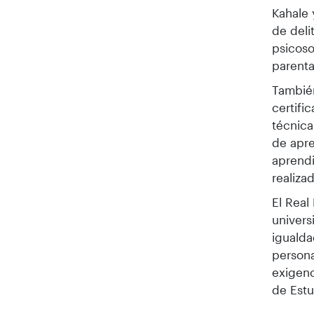
Kahale 
de deli
psicoso
parenta
También
certifi
técnica
de apre
aprendi
realiza
El Real
univers
igualda
persona
exigenc
de Estu