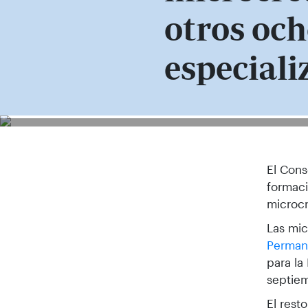
otros och
especiali
El Cons
formaci
microcr
Las mic
Perman
para la
septiem
El rest