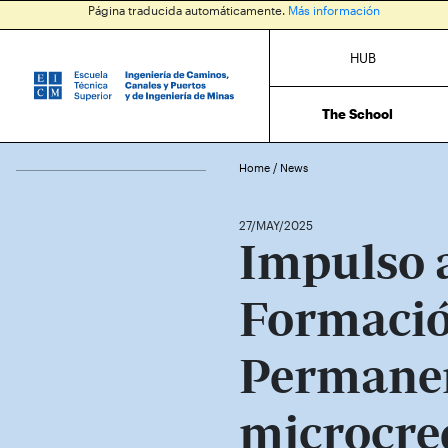
Página traducida automáticamente.
Más información
HUB
The School
Home
/
News
27/MAY/2025
Impulso a
Formaci
Permanen
microcre