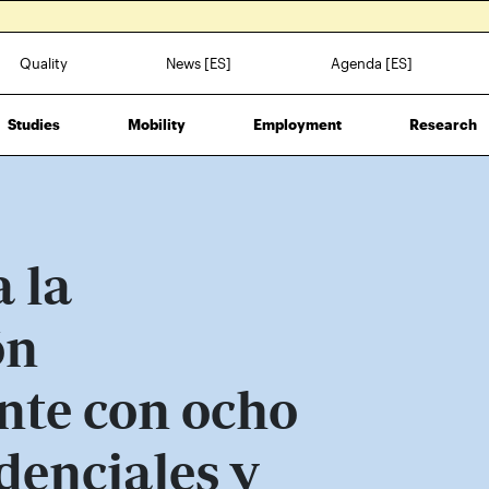
Quality
News [ES]
Agenda [ES]
Studies
Mobility
Employment
Research
 la
ón
te con ocho
denciales y