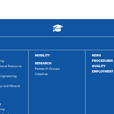
MOBILITY
NEWS
ing
PROCEDURES
RESEARCH
ineral Resource
QUALITY
Research Groups
EMPLOYMENT
Cátedras
 Engineering
gy and Mineral
g
ring