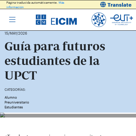
Página traducida automáticamente.
Más
Translate
información
15/MAY/2026
Guía para futuros
estudiantes de la
UPCT
CATEGORÍAS:
Alumno
Preuniversitario
Estudiantes