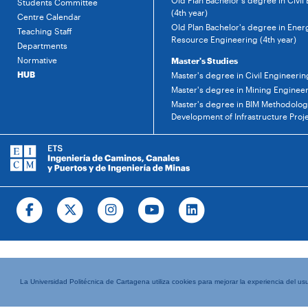
Old Plan Bachelor's degree in Civil
Students Committee
(4th year)
Centre Calendar
Old Plan Bachelor's degree in Ener
Teaching Staff
Resource Engineering (4th year)
Departments
Normative
Master's Studies
HUB
Master's degree in Civil Engineerin
Master's degree in Mining Enginee
Master's degree in BIM Methodology
Development of Infrastructure Proj
La Universidad Politécnica de Cartagena utiliza cookies para mejorar la experiencia del usua