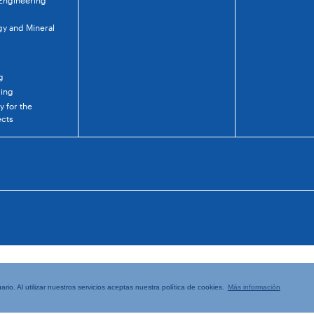
 Engineering
gy and Mineral
g
ring
 for the
ects
rio. Al utilizar nuestros servicios aceptas nuestra política de cookies.
Más información