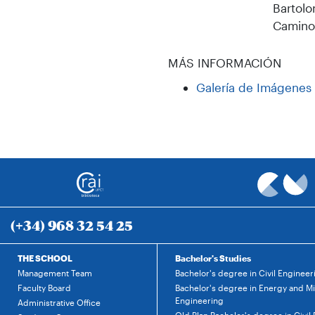
Bartolo
Caminos
MÁS INFORMACIÓN
Galería de Imágenes
(+34) 968 32 54 25
THE SCHOOL
Bachelor's Studies
Management Team
Bachelor's degree in Civil Engineer
Faculty Board
Bachelor's degree in Energy and M
Engineering
Administrative Office