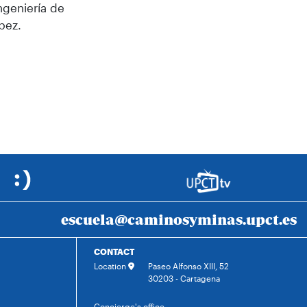
ngeniería de
pez.
escuela@caminosyminas.upct.es
CONTACT
Location
Paseo Alfonso XIII, 52
30203 - Cartagena
Concierge's office