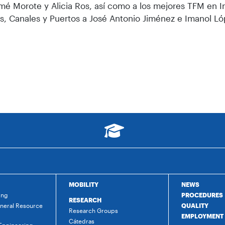
mé Morote y Alicia Ros, así como a los mejores TFM en I
, Canales y Puertos a José Antonio Jiménez e Imanol Ló
MOBILITY
NEWS
ing
PROCEDURES
RESEARCH
ineral Resource
QUALITY
Research Groups
EMPLOYMENT
Cátedras