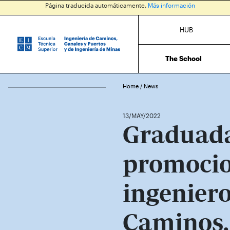
Página traducida automáticamente.
Más información
HUB
The School
Home
/
News
13/MAY/2022
Graduada
promocio
ingeniero
Caminos,