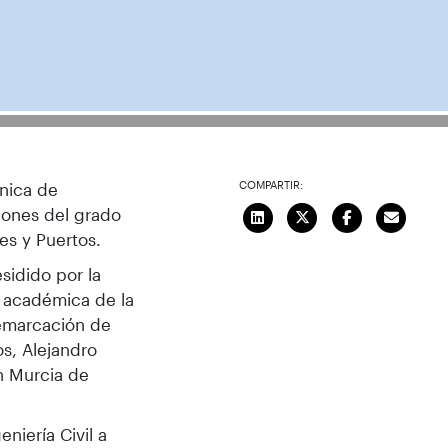
COMPARTIR:
cnica de
iones del grado
es y Puertos.
sidido por la
a académica de la
demarcación de
s, Alejandro
n Murcia de
niería Civil a