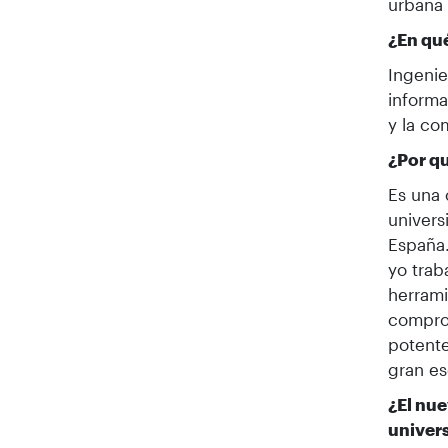
urbana y
¿En qu
Ingenie
informa
y la c
¿Por q
Es una 
univers
España.
yo trab
herrami
compro
potente
gran es
¿El nue
univer