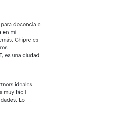
 para docencia e
a en mi
emás, Chipre es
bres
T, es una ciudad
rtners ideales
s muy fácil
idades. Lo