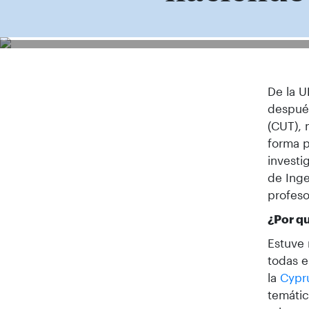
De la U
después
(CUT),
forma p
investi
de Inge
profeso
¿Por q
Estuve 
todas e
la
Cypru
temátic