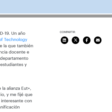
COMPARTIR:
ID-19. Un año
 of Technology
de la que también
ancia docente e
el departamento
 estudiantes y
la alianza Eut+,
o, y me fijé que
 interesante con
anificación