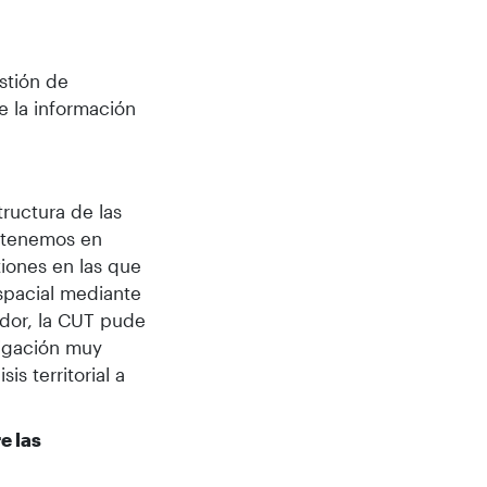
stión de
e la información
ructura de las
e tenemos en
iones en las que
espacial mediante
ador, la CUT pude
igación muy
is territorial a
e las