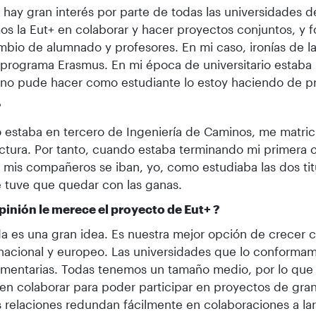
, hay gran interés por parte de todas las universidades d
s la Eut+ en colaborar y hacer proyectos conjuntos, y f
mbio de alumnado y profesores. En mi caso, ironías de l
programa Erasmus. En mi época de universitario estab
no pude hacer como estudiante lo estoy haciendo de pr
?
estaba en tercero de Ingeniería de Caminos, me matric
ctura. Por tanto, cuando estaba terminando mi primera c
mis compañeros se iban, yo, como estudiaba las dos titu
 tuve que quedar con las ganas.
inión le merece el proyecto de Eut+ ?
a es una gran idea. Es nuestra mejor opción de crecer 
 nacional y europeo. Las universidades que lo conform
mentarias. Todas tenemos un tamaño medio, por lo qu
 en colaborar para poder participar en proyectos de gra
s relaciones redundan fácilmente en colaboraciones a la