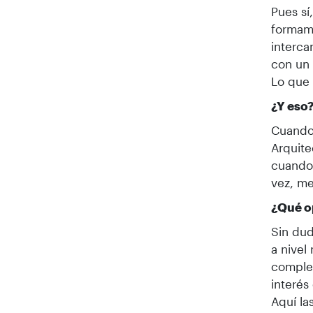
Pues sí
formamo
interca
con un 
Lo que 
¿Y eso
Cuando 
Arquite
cuando 
vez, me
¿Qué op
Sin dud
a nivel
comple
interés
Aquí la