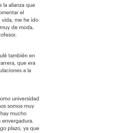
e la alianza que
omentar el
a vida, me he ido
a muy de moda.
ofesor.
ulé también en
arrera, que era
laciones a la
como universidad
amos somos muy
e hay mucho
n envergadura.
rgo plazo, ya que