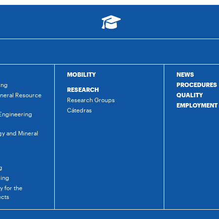
MOBILITY
NEWS
ing
PROCEDURES
RESEARCH
ineral Resource
QUALITY
Research Groups
EMPLOYMENT
Cátedras
 Engineering
gy and Mineral
g
ring
 for the
ects