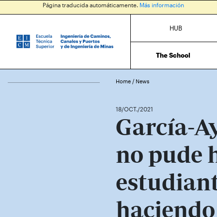
Página traducida automáticamente.
Más información
HUB
The School
Home
/
News
18/OCT./2021
García-Ay
no pude 
estudiant
haciendo