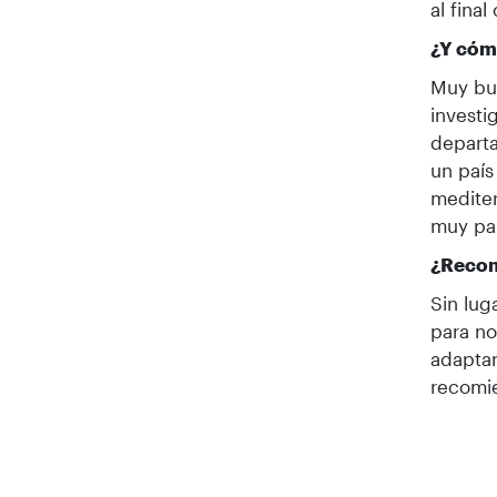
al fina
¿Y cómo
Muy bu
investi
depart
un país
mediter
muy pa
¿Recom
Sin lug
para no
adaptar
recomie