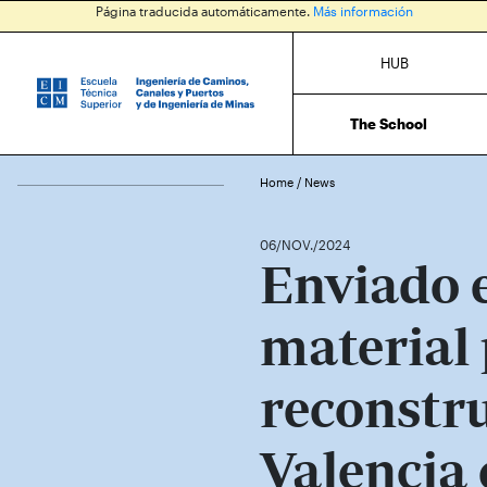
Página traducida automáticamente.
Más información
HUB
The School
Home
/
News
06/NOV./2024
Enviado 
material 
reconstr
Valencia