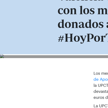
con los m
donados a
#HoyPor
Los men
de Apo
la UPCT
devast
euros d
La UPCT