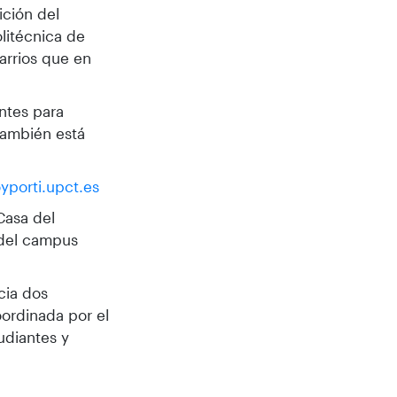
ición del
olitécnica de
barrios que en
antes para
también está
yporti.upct.es
Casa del
o del campus
cia dos
oordinada por el
udiantes y