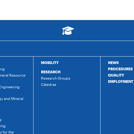
MOBILITY
NEWS
ing
PROCEDURES
RESEARCH
ineral Resource
QUALITY
Research Groups
EMPLOYMENT
Cátedras
 Engineering
gy and Mineral
g
ring
 for the