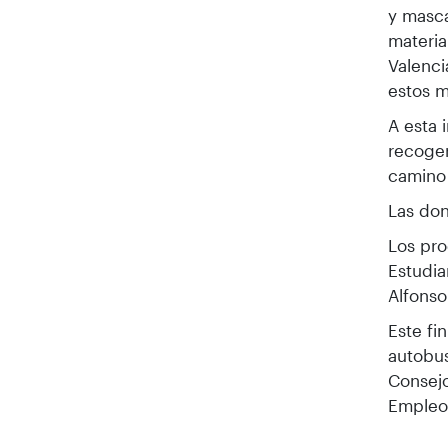
y masca
materia
Valenci
estos 
A esta 
recoger
camino 
Las don
Los pro
Estudia
Alfonso 
Este fi
autobus
Consejo
Empleo