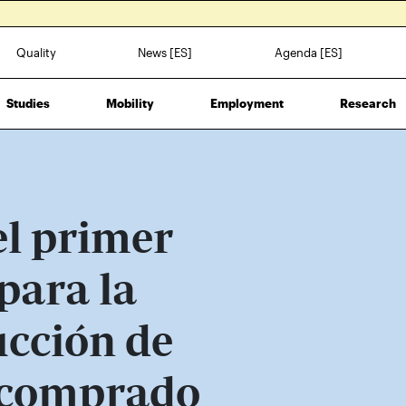
Quality
News [ES]
Agenda [ES]
Studies
Mobility
Employment
Research
el primer
para la
ucción de
 comprado