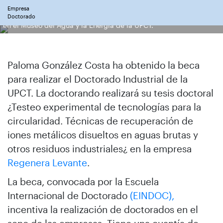
Empresa
Paloma González, Juan García Bermejo y Javier Pérez de la Cruz,
Doctorado
en el Museo del Agua y la Energía de la UPCT.
Paloma González Costa ha obtenido la beca
para realizar el Doctorado Industrial de la
UPCT. La doctorando realizará su tesis doctoral
¿Testeo experimental de tecnologías para la
circularidad. Técnicas de recuperación de
iones metálicos disueltos en aguas brutas y
otros residuos industriales¿ en la empresa
Regenera Levante
.
La beca, convocada por la Escuela
Internacional de Doctorado
(EINDOC),
incentiva la realización de doctorados en el