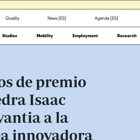
Quality
News [ES]
Agenda [ES]
Studies
Mobility
Employment
Research
os de premio
edra Isaac
antia a la
ea innovadora