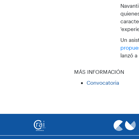
Navanti
quienes
caracte
'experi
Un asis
propues
lanzó a
MÁS INFORMACIÓN
Convocatoria