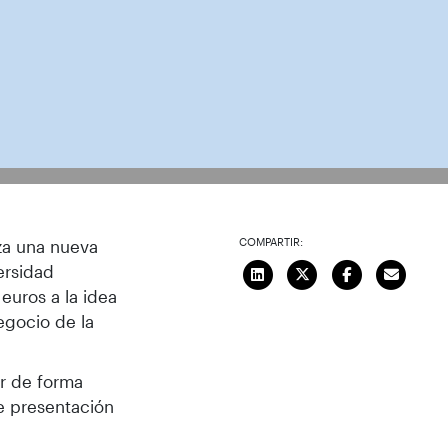
COMPARTIR:
za una nueva
ersidad
euros a la idea
egocio de la
er de forma
de presentación