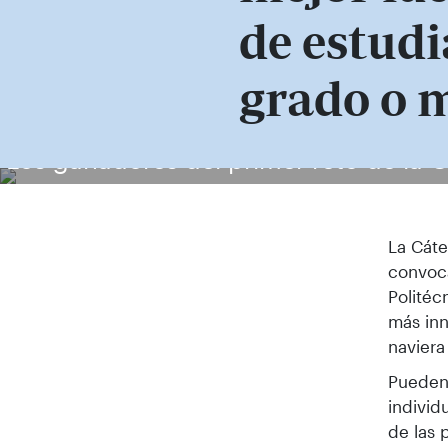
de estudi
grado o 
Los ganadores del primer reto de la 
La Cáte
convoca
Politéc
más inn
naviera
Pueden 
individ
de las 