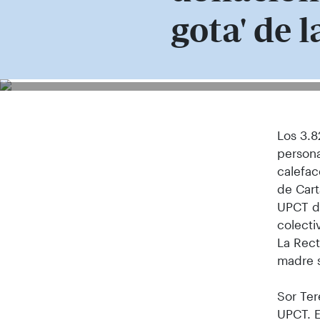
gota' de 
Los 3.8
persona
calefac
de Cart
UPCT do
colecti
La Rect
madre s
Sor Ter
UPCT. E