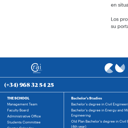
en situ
Los pro
su port
(+34) 968 32 54 25
THE SCHOOL
Bachelor's Studies
Management Team
Bachelor's degree in Civil Engineer
Faculty Board
Bachelor's degree in Energy and M
Engineering
Administrative Office
Old Plan Bachelor's degree in Civil
Students Committee
(4th year)