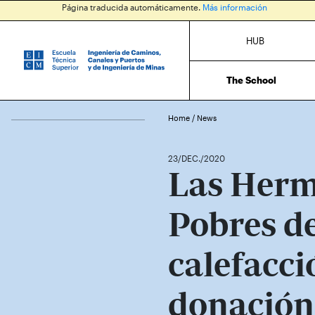
Página traducida automáticamente.
Más información
HUB
The School
Home
/
News
23/DEC./2020
Las Herm
Pobres d
calefacci
donación 