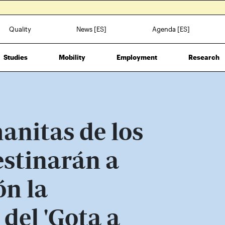
Quality
News [ES]
Agenda [ES]
Studies
Mobility
Employment
Research
anitas de los
estinarán a
ón la
del 'Gota a