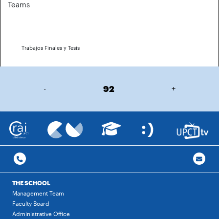
Teams
Trabajos Finales y Tesis
-
92
+
THE SCHOOL
Management Team
Faculty Board
Administrative Office